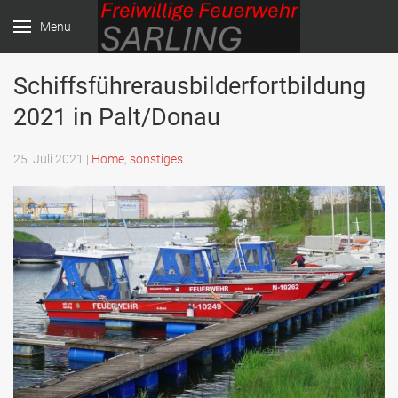
Menu
Schiffsführerausbilderfortbildung
Freiwillige Feuerwehr
2021 in Palt/Donau
Sarling
25. Juli 2021
|
Home
,
sonstiges