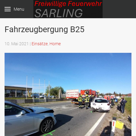
Menu
Fahrzeugbergung B25
Freiwillige Feuerwehr
Sarling
10. Mai 2021
|
Einsätze
,
Home