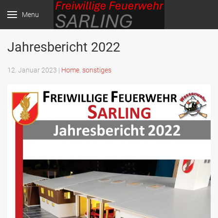
Menu
Jahresbericht 2022
Freiwillige Feuerwehr
Sarling
12. Januar 2023
|
Home
,
sonstiges