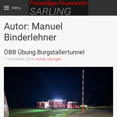
Menu
Autor:
Manuel
Freiwillige Feuerwehr
Sarling
Binderlehner
ÖBB Übung Burgstallertunnel
7. November 2024
|
Home
,
Übungen