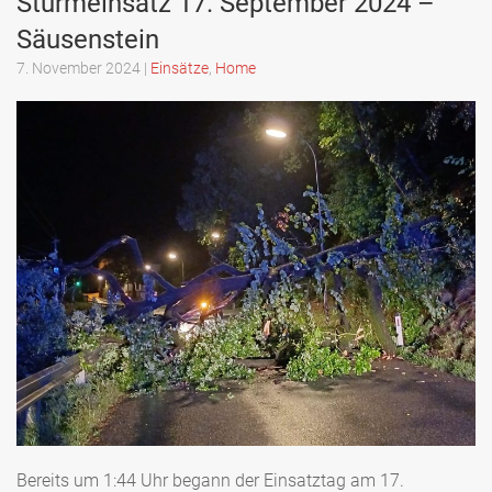
Sturmeinsatz 17. September 2024 –
Säusenstein
7. November 2024
|
Einsätze
,
Home
Bereits um 1:44 Uhr begann der Einsatztag am 17.