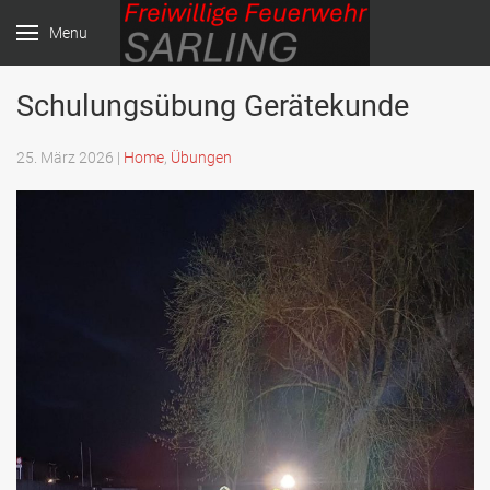
Menu
Schulungsübung Gerätekunde
Freiwillige Feuerwehr
Sarling
25. März 2026
|
Home
,
Übungen